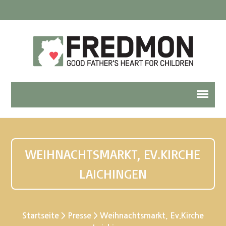
WEIHNACHTSMARKT, EV.KIRCHE
LAICHINGEN
Startseite
>
Presse
>
Weihnachtsmarkt, Ev.Kirche