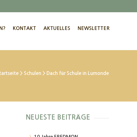
N?
KONTAKT
AKTUELLES
NEWSLETTER
tartseite
>
Schulen
>
Dach für Schule in Lumonde
NEUESTE BEITRÄGE
10 Jahre FREDMON