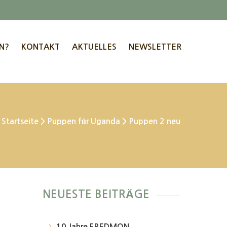
N?
KONTAKT
AKTUELLES
NEWSLETTER
Startseite
>
Puppen für Uganda
>
Puppen 2 neu
NEUESTE BEITRÄGE
10 Jahre FREDMON